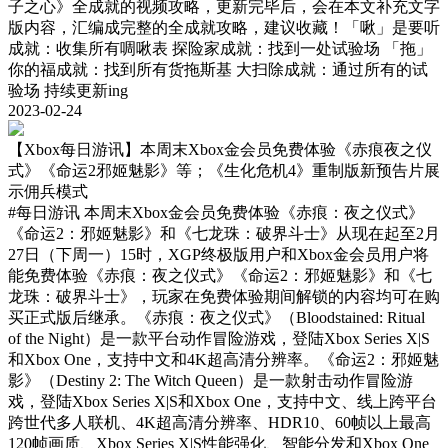
子之心》全成就的视频攻略，更新完毕后，会在本文补充文字
版内容，汇编成完整的全成就攻略，建议收藏！「啾」是要听
成就：收集所有啁啾表 探险家成就：找到一处试验场 「拖」
你的福成就：找到所有货拖斯基 大扫除成就：通过所有的试
验场 持续更新ing
2023-02-24
【Xbox每日游讯】本周末Xbox金会员免费体验《赤痕夜之仪
式》《命运2邪姬魅影》等；《生化危机4》重制版新预告片展
示佣兵模式
#每日游讯
本周末Xbox金会员免费体验《赤痕：夜之仪式》
《命运2：邪姬魅影》和《七龙珠：破界斗士》从现在起至2月
27日（下周一）15时，XGP终极版用户和Xbox金会员用户将
能免费体验《赤痕：夜之仪式》《命运2：邪姬魅影》和《七
龙珠：破界斗士》，玩家在免费体验期间解锁的内容均可在购
买正式版后继承。《赤痕：夜之仪式》（Bloodstained: Ritual
of the Night）是一款平台动作冒险游戏，登陆Xbox Series X|S
和Xbox One，支持中文和4K超高清分辨率。《命运2：邪姬魅
影》（Destiny 2: The Witch Queen）是一款射击动作冒险游
戏，登陆Xbox Series X|S和Xbox One，支持中文、线上跨平台
跨世代多人联机、4K超高清分辨率、HDR10、60帧以上最高
120帧画质、Xbox Series X|S性能强化、智能分发和Xbox One