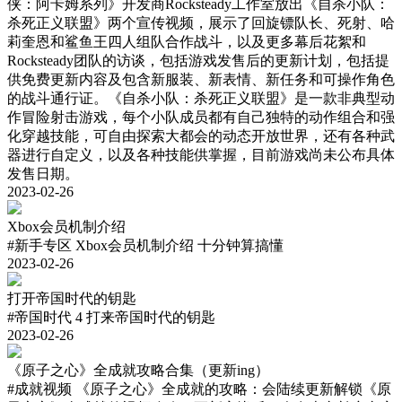
侠：阿卡姆系列》开发商Rocksteady工作室放出《自杀小队：
杀死正义联盟》两个宣传视频，展示了回旋镖队长、死射、哈
莉奎恩和鲨鱼王四人组队合作战斗，以及更多幕后花絮和
Rocksteady团队的访谈，包括游戏发售后的更新计划，包括提
供免费更新内容及包含新服装、新表情、新任务和可操作角色
的战斗通行证。《自杀小队：杀死正义联盟》是一款非典型动
作冒险射击游戏，每个小队成员都有自己独特的动作组合和强
化穿越技能，可自由探索大都会的动态开放世界，还有各种武
器进行自定义，以及各种技能供掌握，目前游戏尚未公布具体
发售日期。
2023-02-26
Xbox会员机制介绍
#新手专区
Xbox会员机制介绍 十分钟算搞懂
2023-02-26
打开帝国时代的钥匙
#帝国时代 4
打来帝国时代的钥匙
2023-02-26
《原子之心》全成就攻略合集（更新ing）
#成就视频
《原子之心》全成就的攻略：会陆续更新解锁《原