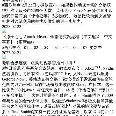
#西瓜热点
2月22日，微软宣布，如果收购动视暴雪的交易获
得批准，该公司将向任天堂、英伟达GeForce Now提供10年该
游戏开发商的《使命召唤》系列游戏。 这是微软为解决监管
机构对该笔交易的担忧所做出的进一步努力。
2023-02-22
《原子之心 Atomic Heart》全剧情实况流程【中文配音、中文
字幕】（更新ing）
#西瓜热点
- 01 - - 02 - - 03 - - 04 - - 05 - - 06 - - 07 -更新中
2023-02-21
微软合纵连横，收购动视暴雪指日可待！
#每日游讯
布鲁塞尔会议结束，微软发布会： Xbox已与Nvidia
签署协议，将所有Xbox游戏(在PC上)引入Nvidia云游戏服务
Geforce Now，英伟达支持交易； 微软描述了索尼如何在全球
范围内以75%对25%的市场份额击败微软Xbox。在日本，这一
比例为96%比4%； 与任天堂合作，将把《使命召唤》带到1.5
亿多台主机上，这在以前是不可能的； Brad Smith描述了2009
年与欧盟的合作伙伴关系，以促进Windows和谷歌文档等其他
平台之间的互操作性，以及该协议比与动视的协议要复杂得
多； Brad Smith确实有一份文件让索尼签署，以获得《使命召