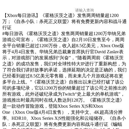
【Xbox每日游讯】《霍格沃茨之遗》发售两周销量超1200
万；《自杀小队：杀死正义联盟》将有免费更新内容和战斗通
行证
#每日游讯
《霍格沃茨之遗》发售两周销量超1200万华纳兄弟
游戏公司宣布，《霍格沃茨之遗》自2月10日发售至今，两周
全平台销量已超过1200万份，收入超8.5亿美元，Xbox One版
将于4月4日发售。华纳兄弟总裁兼首席执行官David Zaslav表
示，对游戏部门的发展感到“兴奋”，“随着两周前《霍格沃茨
之遗》的成功发售，我们对全球性特大IP进行了重新构想，为
了符合我们讲好故事的承诺，选择延期的决定是正确的，我们
已经看到超过8.5亿美元零售额，而未来几个月游戏还将在更
多平台上线。”《霍格沃茨之遗》自推出以来已经打破了该公
司的多项纪录，它以1200万份的销量超过了该公司之前推出的
所有游戏，此外还破纪录成为Twitch“史上最大的单机游戏”，
游戏推出时最高同时在线人数达到128万。《霍格沃茨之遗》
是一款动作冒险游戏，登陆Xbox Series X|S和Xbox
One（Xbox One版4月4日发售），支持中文、4K超高清分辨
率、HDR10、Xbox Series X|S性能强化和云端储存。《自杀小
队：杀死正义联盟》将有免费更新内容和战斗通行证《蝙蝠