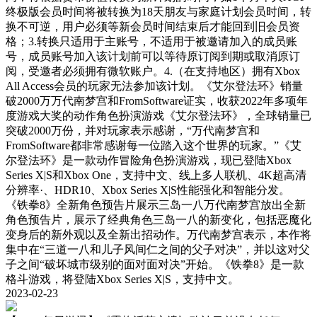
终极版会员时间将被转换为18天朋友与家庭计划会员时间，转
换不可逆，用户必须等新会员时间结束后才能回到旧会员资
格；3.转换只适用于主账号，不适用于被邀请加入的成员账
号，成员账号加入该计划前可以等待原订阅到期或取消原订
阅，受邀者必须拥有微软账户。4.（在支持地区）拥有Xbox
All Access会员的玩家无法参加该计划。《艾尔登法环》销量
破2000万万代南梦宫和FromSoftware证实，收获2022年多项年
度游戏大奖的动作角色扮演游戏《艾尔登法环》，全球销量已
突破2000万份，并对玩家表示感谢，“万代南梦宫和
FromSoftware都非常感谢每一位踏入这个世界的玩家。”《艾
尔登法环》是一款动作冒险角色扮演游戏，现已登陆Xbox
Series X|S和Xbox One，支持中文、线上多人联机、4K超高清
分辨率·、HDR10、Xbox Series X|S性能强化和智能分发。
《铁拳8》全新角色预告片展示三岛一八万代南梦宫放出全新
角色预告片，展示了经典角色三岛一八的新变化，包括恶魔化
变身后的新外观以及全新出招动作。万代南梦宫表示，本作将
集中在“三道一八和儿子风间仁之间的父子对决”，并以这对父
子之间“破坏城市级别的面对面对决”开始。《铁拳8》是一款
格斗游戏，将登陆Xbox Series X|S，支持中文。
2023-02-23