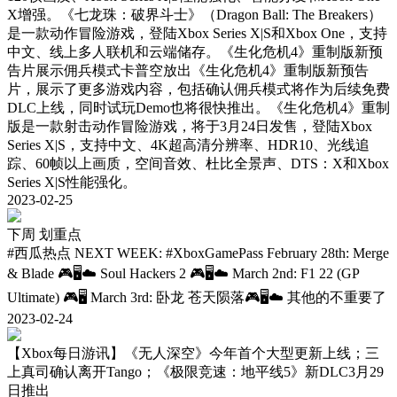
X增强。《七龙珠：破界斗士》（Dragon Ball: The Breakers）
是一款动作冒险游戏，登陆Xbox Series X|S和Xbox One，支持
中文、线上多人联机和云端储存。《生化危机4》重制版新预
告片展示佣兵模式卡普空放出《生化危机4》重制版新预告
片，展示了更多游戏内容，包括确认佣兵模式将作为后续免费
DLC上线，同时试玩Demo也将很快推出。《生化危机4》重制
版是一款射击动作冒险游戏，将于3月24日发售，登陆Xbox
Series X|S，支持中文、4K超高清分辨率、HDR10、光线追
踪、60帧以上画质，空间音效、杜比全景声、DTS：X和Xbox
Series X|S性能强化。
2023-02-25
下周 划重点
#西瓜热点
NEXT WEEK: #XboxGamePass February 28th: Merge
& Blade 🎮🖥☁️ Soul Hackers 2 🎮🖥☁️ March 2nd: F1 22 (GP
Ultimate) 🎮🖥 March 3rd: 卧龙 苍天陨落🎮🖥☁️ 其他的不重要了
2023-02-24
【Xbox每日游讯】《无人深空》今年首个大型更新上线；三
上真司确认离开Tango；《极限竞速：地平线5》新DLC3月29
日推出