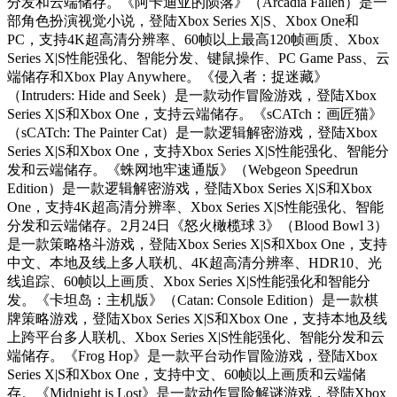
分发和云端储存。《阿卡迪亚的陨落》（Arcadia Fallen）是一
部角色扮演视觉小说，登陆Xbox Series X|S、Xbox One和
PC，支持4K超高清分辨率、60帧以上最高120帧画质、Xbox
Series X|S性能强化、智能分发、键鼠操作、PC Game Pass、云
端储存和Xbox Play Anywhere。《侵入者：捉迷藏》
（Intruders: Hide and Seek）是一款动作冒险游戏，登陆Xbox
Series X|S和Xbox One，支持云端储存。《sCATch：画匠猫》
（sCATch: The Painter Cat）是一款逻辑解密游戏，登陆Xbox
Series X|S和Xbox One，支持Xbox Series X|S性能强化、智能分
发和云端储存。《蛛网地牢速通版》（Webgeon Speedrun
Edition）是一款逻辑解密游戏，登陆Xbox Series X|S和Xbox
One，支持4K超高清分辨率、Xbox Series X|S性能强化、智能
分发和云端储存。2月24日《怒火橄榄球 3》（Blood Bowl 3）
是一款策略格斗游戏，登陆Xbox Series X|S和Xbox One，支持
中文、本地及线上多人联机、4K超高清分辨率、HDR10、光
线追踪、60帧以上画质、Xbox Series X|S性能强化和智能分
发。《卡坦岛：主机版》（Catan: Console Edition）是一款棋
牌策略游戏，登陆Xbox Series X|S和Xbox One，支持本地及线
上跨平台多人联机、Xbox Series X|S性能强化、智能分发和云
端储存。《Frog Hop》是一款平台动作冒险游戏，登陆Xbox
Series X|S和Xbox One，支持中文、60帧以上画质和云端储
存。《Midnight is Lost》是一款动作冒险解谜游戏，登陆Xbox