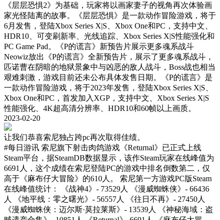
《层层恐惧2》为基础，玩家将以画家妻子的视角再次体验画
家光怪陆离的故事。《层层恐惧》是一款动作冒险游戏，将于
6月发售，登陆Xbox Series X|S、Xbox One和PC，支持中文、
HDR10、可变刷新率、光线追踪、Xbox Series X|S性能强化和
PC Game Pad。《P的谎言》新预告片展示更多魂系战斗
Neowiz放出《P的谎言》全新预告片，展示了更多魂系战斗，
匹诺曹在阴暗的地狱景象中与凶恶的敌人战斗，Boss战也相当
艰难刺激，游戏目前还未公布具体发售日期。《P的谎言》是
一款动作冒险游戏，将于2023年发售，登陆Xbox Series X|S、
Xbox One和PC，首发加入XGP，支持中文、Xbox Series X|S
性能强化、4K超高清分辨率、HDR10和60帧以上画质。
2023-02-20
让我们恭喜索尼独占跨pc再次取得佳绩。
#每日游讯
索尼旗下射击肉鸽游戏《Returnal》已正式上线
Steam平台，据SteamDB数据显示，该作Steam玩家在线峰值为
6691人，这个成绩在索尼登陆PC的游戏中排名倒数第二，仅
高于《麻布仔大冒险》的610人。 索尼第一方游戏PC版Steam
在线峰值统计： 《战神4》- 73529人 《漫威蜘蛛侠》- 66436
人 《地平线：零之曙光》- 56557人 《往日不再》- 27450人
《漫威蜘蛛侠：迈尔斯·莫拉莱斯》- 13539人 《神秘海域：盗
贼遗产合集》- 10851人 《Returnal》-6691人 《麻布仔大冒