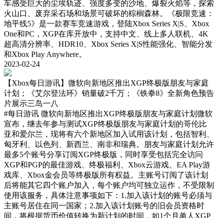
车感受巨大的尘埃轨迹、强度多变的沙地、爆裂火焰等，探索
火山口、废弃采石场和场景可破坏的棕榈森林。《极限竞速：
地平线5》是一款赛车竞速游戏，登陆Xbox Series X|S、Xbox
One和PC，XGP在库开放中，支持中文、线上多人联机、4K
超高清分辨率、HDR10、Xbox Series X|S性能强化、智能分发
和Xbox Play Anywhere。
2023-02-24
【Xbox每日游讯】微软向新地区推出XGP终极版朋友与家庭
计划；《艾尔登法环》销量破2千万；《铁拳8》全新角色预告
片展示三岛一八
#每日游讯
微软向新地区推出XGP终极版朋友与家庭计划微软
宣布，继去年参与测试XGP终极版朋友与家庭计划的哥伦比
亚和爱尔兰，现将有六个新地区加入试用该计划，包括智利、
匈牙利、以色列、新西兰、南非和瑞典。朋友与家庭计划允许
最多5个账号分享订阅XGP终极版，同时享受包括完全访问
XGP和PGP的最佳游戏、终极福利、Xbox云游戏、EA Play游
戏库、Xbox金会员等终极版所有权益。主账号订阅了该计划
后将能其它四个账户加入，每个账户均可独立运作，不受限制
使用该服务，具体注意事项如下：1.加入该计划的账号必须与
主账号居住在同一国家；2.加入该计划账号的旧会员资格时
间，将根据货币价值转换为新计划的时间，如1个月单人XGP