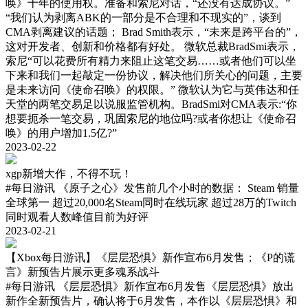
唤》十年的使用权。准备和索尼对话，“还没有达成协议。”
“我们认为剥离ABK的一部分是不合理和不现实的”，谈到
CMA剥离建议的话题； Brad Smith表示，“未来是跨平台的”，
这对开发者、创新和价格都有好处。 微软总裁BradSmi表示，
索尼“可以花费所有精力来阻止这笔交易……或者他们可以坐
下来和我们一起敲定一份协议，解决他们所关心的问题，主要
是未来访问《使命召唤》的权限。” 微软认为它与英伟达和任
天堂的两笔交易足以说服监管机构。BradSmi对CMA表示:“你
想要扼杀一笔交易，巩固索尼的地位吗?或者你想让《使命召
唤》的用户增加1.5亿?”
2023-02-22
xgp新增大作，不得不玩！
#每日游讯
《原子之心》发售前几个小时的数据： Steam 销量
全球第一 超过20,000名Steam同时在线玩家 超过28万的Twitch
同时观看人数峰值​ 目前为好评
2023-02-21
【Xbox每日游讯】《层层恐惧》新作宣布6月发售；《P的谎
言》新预告片展示更多魂系战斗
#每日游讯
《层层恐惧》新作宣布6月发售《层层恐惧》放出
新作全新预告片，确认将于6月发售，本作以《层层恐惧》和