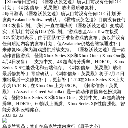
【Xbox每日游讯】《霍格沃茨之遗》确认目前没有任何DLC
计划；《刺客信条：英灵殿》放出最后修复补丁
#每日游讯
《霍格沃茨之遗》确认目前没有任何DLC计划 开
发商Avalanche Software确认，《霍格沃茨之遗》目前没有任何
DLC发售计划。“我们一直在埋头将《霍格沃茨之遗》变成现
实，所以目前没有DLC的计划。”游戏总监Alan Tew在接受
IGN采访时表示，由于团队忙于准备游戏的发布，所以并没有
任何后期内容的发布计划，但Avalanche仍然会继续通过补丁
来修复Bug和为游戏提供后续支持。 《霍格沃茨之遗》是一款
动作冒险游戏，登陆Xbox Series X|S和Xbox One（Xbox One版
4月4日发售），支持中文、4K超高清分辨率、HDR10、Xbox
Series X|S性能强化和云端储存。《刺客信条：英灵殿》放出
最后修复补丁 育碧确认，《刺客信条：英灵殿》将于2月21日
推出最后一次修复补丁，更新补丁1.7.0在Xbox Series X|S上大
小为15.1GB，在Xbox One上为9.9GB。 《刺客信条：英灵
殿》（Assassin's Creed Valhalla）是一款动作冒险角色扮演游
戏，登陆Xbox Series X|S和Xbox One，支持中文、4k超高清分
辨率、HDR10、60帧以上画质、Xbox Series X|S性能强化、智
能分发和云端储存。
2023-02-22
乌克兰官员：禁止在乌克兰境内发行《原子之心》