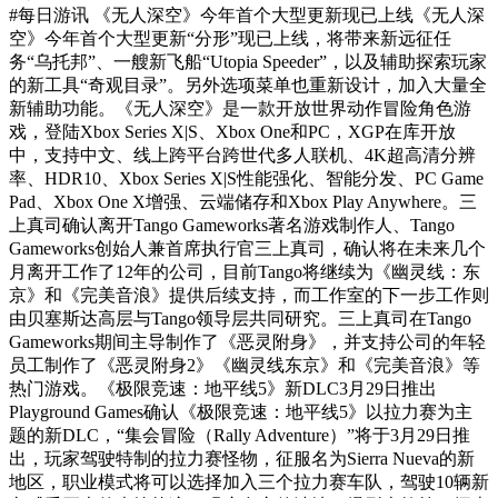
#每日游讯
《无人深空》今年首个大型更新现已上线《无人深
空》今年首个大型更新“分形”现已上线，将带来新远征任
务“乌托邦”、一艘新飞船“Utopia Speeder”，以及辅助探索玩家
的新工具“奇观目录”。另外选项菜单也重新设计，加入大量全
新辅助功能。《无人深空》是一款开放世界动作冒险角色游
戏，登陆Xbox Series X|S、Xbox One和PC，XGP在库开放
中，支持中文、线上跨平台跨世代多人联机、4K超高清分辨
率、HDR10、Xbox Series X|S性能强化、智能分发、PC Game
Pad、Xbox One X增强、云端储存和Xbox Play Anywhere。三
上真司确认离开Tango Gameworks著名游戏制作人、Tango
Gameworks创始人兼首席执行官三上真司，确认将在未来几个
月离开工作了12年的公司，目前Tango将继续为《幽灵线：东
京》和《完美音浪》提供后续支持，而工作室的下一步工作则
由贝塞斯达高层与Tango领导层共同研究。三上真司在Tango
Gameworks期间主导制作了《恶灵附身》，并支持公司的年轻
员工制作了《恶灵附身2》《幽灵线东京》和《完美音浪》等
热门游戏。《极限竞速：地平线5》新DLC3月29日推出
Playground Games确认《极限竞速：地平线5》以拉力赛为主
题的新DLC，“集会冒险（Rally Adventure）”将于3月29日推
出，玩家驾驶特制的拉力赛怪物，征服名为Sierra Nueva的新
地区，职业模式将可以选择加入三个拉力赛车队，驾驶10辆新