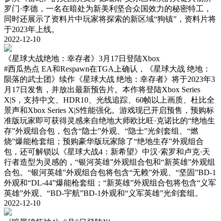
罗门·李德，一名在暗处为新美利坚合众国效力的秘密特工，
同时还展示了资料片中玩家将探索的新区域“狗镇”，资料片将
于2023年上线。
2022-12-10
《星球大战绝地：幸存者》3月17日登陆Xbox
#西瓜热点
EA和Respawn在TGA上确认，《星球大战 绝地：
陨落的武士团》续作《星球大战 绝地：幸存者》将于2023年3
月17日发售，并放出最新预告片。本作将登陆Xbox Series
X|S，支持中文、HDR10、光线追踪、60帧以上画质、杜比全
景声和Xbox Series X|S性能强化。游戏现已开启预售，预购标
准版玩家即可获得灵感来自绝地大师欧比旺·克诺比的“绝地生
存”外观组合包，包含“隐士”外观、“隐士”光剑套组、“燃
烧”爆能枪套组；预购豪华版玩家除了“绝地生存”外观组合
包，还可解锁以《星球大战4：新希望》中汉·索罗和卢克·天
行者造型为灵感的，“银河英雄”外观组合包和“新英雄”外观组
合包。“银河英雄”外观组合包将包含“无赖”外观、“坚固”BD-1
外观和“DL-44”爆能枪套组；“新英雄”外观组合包将包含“义军
英雄”外观、“BD-宇航”BD-1外观和“义军英雄”光剑套组。
2022-12-10