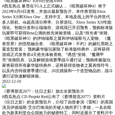
《暗黑破坏神4》6月6日登陆Xbox
#西瓜热点
暴雪在TGA上正式确认，《暗黑破坏神4》将于
2023年6月6日发售，并放出最新预告片。本作将登陆Xbox
Series X|S和Xbox One，支持中文、本地及线上跨平台跨世代
多人联机、4k超高清分辨率、分屏游玩、Xbox Series X|S性能
强化、智能分发和云端储存。游戏现已开启预售，预购标准版
玩家即可获得Beta公测的抢先体验资格，以及“持光者”坐骑、
《暗黑破坏神3》的伊纳瑞斯之翼和伊纳瑞斯与人宠物、《魔
兽世界》的愤怒融合兽、《暗黑破坏神：不朽》的赭红黑暗之
翼造型套装； 预购豪华版玩家除了标准版特典外，还将获得
游戏正式发售前4天抢先体验资格、“诱惑”坐骑、“魔裔甲
壳”坐骑防具、以及解锁游戏赛季战斗通行证；预购终极版玩
家将获得所有豪华版特典外，还将获得造物者之翼表情符号，
以及内含特级赛季通行证、20次跳级和一个造型物品的，战斗
通行证快速解锁体验。
2022-12-10
《赛博朋克2077：往日之影》放出全新预告片
#西瓜热点
CD Projekt Red公布了《赛博朋克2077》资料片
《往日之影》的全新预告片，介绍了由曾参演《雷蛇》的英国
演员伊德瑞斯·艾尔巴饰演的关键人物所罗门·李德，一名在暗
处为新美利坚合众国效力的秘密特工，同时还展示了资料片中