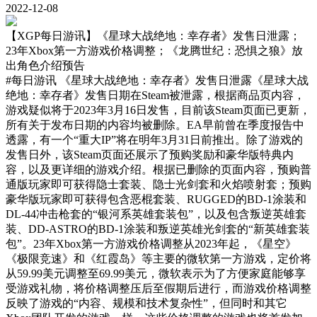
2022-12-08
【XGP每日游讯】《星球大战绝地：幸存者》发售日泄露；
23年Xbox第一方游戏价格调整；《龙腾世纪：恐惧之狼》放
出角色介绍预告
#每日游讯
《星球大战绝地：幸存者》发售日泄露《星球大战
绝地：幸存者》发售日期在Steam被泄露，根据商品页内容，
游戏疑似将于2023年3月16日发售，目前该Steam页面已更新，
所有关于发布日期的内容均被删除。EA早前曾在季度报告中
透露，有一个“重大IP”将在明年3月31日前推出。除了游戏的
发售日外，该Steam页面还展示了预购奖励和豪华版特典内
容，以及更详细的游戏介绍。根据已删除的页面内容，预购普
通版玩家即可获得隐士套装、隐士光剑套和火焰喷射套；预购
豪华版玩家即可获得包含恶棍套装、RUGGED的BD-1涂装和
DL-44冲击枪套的“银河系英雄套装包”，以及包含叛逆英雄套
装、DD-ASTRO的BD-1涂装和叛逆英雄光剑套的“新英雄套装
包”。23年Xbox第一方游戏价格调整从2023年起，《星空》
《极限竞速》和《红霞岛》等主要的微软第一方游戏，定价将
从59.99美元调整至69.99美元，微软表示为了方便家庭能够享
受游戏礼物，将价格调整压后至假期后进行，而游戏价格调整
反映了游戏的“内容、规模和技术复杂性”，但同时和其它