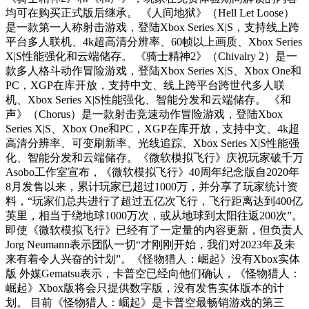
均可在购买正式版后继承。 《人间地狱》（Hell Let Loose）
是一款第一人称射击游戏，登陆Xbox Series X|S，支持线上跨
平台多人联机、4k超高清分辨率、60帧以上画质、Xbox Series
X|S性能强化和云端储存。 《骑士精神2》（Chivalry 2）是一
款多人格斗动作冒险游戏，登陆Xbox Series X|S、Xbox One和
PC，XGP在库开放，支持中文、线上跨平台跨世代多人联
机、Xbox Series X|S性能强化、智能分发和云端储存。 《和
声》（Chorus）是一款射击竞速动作冒险游戏，登陆Xbox
Series X|S、Xbox One和PC，XGP在库开放，支持中文、4k超
高清分辨率、可变刷新率、光线追踪、Xbox Series X|S性能强
化、智能分发和云端储存。《微软模拟飞行》庆祝玩家破千万
Asobo工作室宣布，《微软模拟飞行》40周年纪念版自2020年
8月发售以来，累计玩家已超过1000万，并分享了玩家统计资
料，“玩家们总共进行了超过五亿次飞行，飞行距离达到400亿
英里，相当于绕地球1000万次，或从地球到太阳往返200次”。
即使《微软模拟飞行》已经有了一定量的内容更新，但负责人
Jorg Neumann表示团队一切“才刚刚开始，我们对2023年及未
来有着令人兴奋的计划”。《怪物猎人：崛起》没有Xbox实体
版 外媒Gematsu表示，卡普空已经向他们确认，《怪物猎人：
崛起》Xbox版将会只提供数字版，没有发售实体版本的计
划。 目前《怪物猎人：崛起》是卡普空最畅销游戏的第三