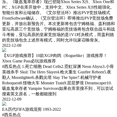
乐。《吸血鬼幸存者》现已登陆Xbox Series X|S、Xbox One和
PC，XGP在库开放中，支持中文、Xbox Series X|S性能强化、
智能分发和云端储存。《艾尔登法环》推出PVP竞技场模式
FromSoftware确认，《艾尔登法环》即将推出PVP竞技场免费
更新，并放出新预告片。本次更新将包含宁姆格福、盖利德和
亚坛高原三个竞技场，宁姆格福的竞技场将包含联合战斗和战
斗考验，亚坛高原的皇家竞技场的是1V1对决模式，而盖利德
的竞技场包含上述所有模式，同时允许玩家召唤骨灰。
2022-12-08
【XGP游戏推荐】10款XGP肉鸽（Roguelike）游戏推荐！
Xbox Game Pass必玩游戏推荐
#西瓜热点
1.死亡细胞 Dead Cells2.霓虹深渊 Neon Abyss3.小骨
英雄杀手 Skul: The Hero Slayer4.枪火重生 Gunfire Reborn5.夜
勤人 Moonlighter6.杀戮尖塔 Slay The Spire7.机械守护者
Roboquest8.怪物火车 Monster Train9.层层梦境 Dreamscaper10.
吸血鬼幸存者 Vampire Survivors如果在库里搜不到，可以尝试
搜索英文原名，一般都能搜到
2022-12-09
EA历代FIFA游戏混剪 1993-2022
#西瓜热点