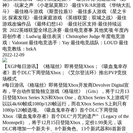
神》 ·玩家之声 《小老鼠莫斯2》·最佳VR/AR游戏 《华纳大乱
斗》 ·最佳格斗游戏 《斯普拉盾3》 ·最佳多人游戏 《星之卡
比 探索发现》·最佳家庭游戏 《英雄联盟：双城之战》·最佳
游戏改编作品 《最终幻想14》 ·最佳社区支持·最佳持续运
营 2022英雄联盟全球总决赛 ·最佳电竞赛事 其他奖项 年度内
容创作者：Ludwig 最佳表演：Christopher Judge 年度电竞游
戏：Valorant 最佳电竞选手：Yay 最佳电竞战队：LOUD 最佳
电竞教练：bzkA
2022-12-09
【XGP每日游讯】《格瑞丝》即将登陆Xbox；《吸血鬼幸存
者》首个DLC下周登陆Xbox；《艾尔登法环》推出PVP竞技
场模式
#每日游讯
《格瑞丝》即将登陆Xbox开发商Devolver Digital宣
布，平台动作冒险独立游戏《格瑞丝》（Gris），将于12月13
日登陆Xbox Series X|S和Xbox One，在Xbox Series X上游戏可
以以4k/60帧或1080p/120帧运行，而在Xbox Series S上则只有
1080p/120帧选项。《吸血鬼幸存者》首个DLC下周登陆
Xbox《吸血鬼幸存者》首个DLC“月咒的遗产”（Legacy of the
Moonspell），将于12月15日登陆Xbox，定价1.99美元，该
DLC将增加一个新关卡、8个新角色、13个新武器和6首新音