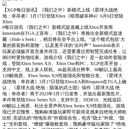
【XGP每日游讯】《我们之中》新模式上线《星球大战绝
地：幸存者》3月17日登陆Xbox《暗黑破坏神4》6月6日登陆
Xbox
#每日游讯
《我们之中》新模式捉迷藏上线Xbox开发商
Innersloth在TGA上宣布，《我们之中》将推出全新模式捉迷
藏（Hide n Seek），稍后将在全平台上线。“这个模式包括‘大
量的新装扮和宠物’，以及更不详的‘尖叫声’” Innersloth表示，
玩家必须躲开冒充者并存活，还需要通过用智慧完成任务，让
倒计时更快地结束。游戏介绍《我们之中》是一款动作冒险游
戏，登陆Xbox Series X|S、Xbox One和PC，XGP在库开放，
支持中文、线上多人联机、4k超高清分辨率、60帧以上最高
120帧画质、Xbox Series X|S性能强化和智能分发。《星球大
战绝地：幸存者》3月17日登陆XboxEA和Respawn在TGA上确
认，《星球大战 绝地：陨落的武士团》续作《星球大战 绝
地：幸存者》将于2023年3月17日发售，并放出最新预告片。
本作将登陆Xbox Series X|S，支持中文、HDR10、光线追踪、
60帧以上画质、杜比全景声和Xbox Series X|S性能强化。游戏
现已开启预售，预购标准版玩家即可获得灵感来自绝地大师欧
比旺·克诺比的“绝地生存”外观组合包，包含“隐士”外观、“隐
士”光剑套组、“燃烧”爆能枪套组；预购豪华版玩家除了“绝地