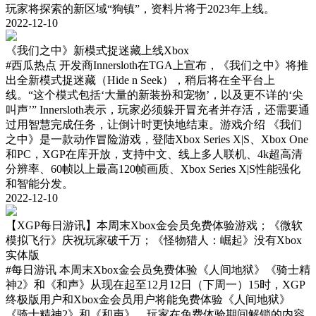
玩家将探索的新区域“狗镇”，资料片将于2023年上线。
2022-12-10
《我们之中》新模式捉迷藏上线Xbox
#西瓜热点
开发商Innersloth在TGA上宣布，《我们之中》将推
出全新模式捉迷藏（Hide n Seek），稍后将在全平台上
线。“这个模式包括‘大量的新装扮和宠物’，以及更不详的‘尖
叫声’” Innersloth表示，玩家必须躲开冒充者并存活，还需要通
过用智慧完成任务，让倒计时更快地结束。游戏介绍 《我们
之中》是一款动作冒险游戏，登陆Xbox Series X|S、Xbox One
和PC，XGP在库开放，支持中文、线上多人联机、4k超高清
分辨率、60帧以上最高120帧画质、Xbox Series X|S性能强化
和智能分发。
2022-12-10
【XGP每日游讯】本周末Xbox金会员免费体验游戏；《微软
模拟飞行》庆祝玩家破千万；《怪物猎人：崛起》没有Xbox
实体版
#每日游讯
本周末Xbox金会员免费体验《人间地狱》《骑士精
神2》和《和声》从现在起至12月12日（下周一）15时，XGP
终极版用户和Xbox金会员用户将能免费体验《人间地狱》
《骑士精神2》和《和声》，玩家在免费体验期间解锁的内容