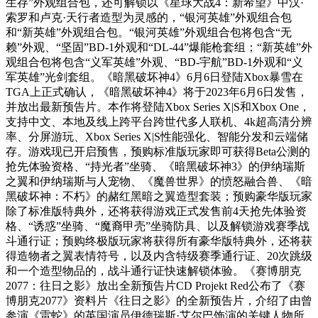
生存”外观组合包，还可解锁以《星球大战4：新希望》中汉·
索罗和卢克·天行者造型为灵感的，“银河英雄”外观组合包
和“新英雄”外观组合包。“银河英雄”外观组合包将包含“无
赖”外观、“坚固”BD-1外观和“DL-44”爆能枪套组；“新英雄”外
观组合包将包含“义军英雄”外观、“BD-宇航”BD-1外观和“义
军英雄”光剑套组。《暗黑破坏神4》6月6日登陆Xbox暴雪在
TGA上正式确认，《暗黑破坏神4》将于2023年6月6日发售，
并放出最新预告片。本作将登陆Xbox Series X|S和Xbox One，
支持中文、本地及线上跨平台跨世代多人联机、4k超高清分辨
率、分屏游玩、Xbox Series X|S性能强化、智能分发和云端储
存。游戏现已开启预售，预购标准版玩家即可获得Beta公测的
抢先体验资格、“持光者”坐骑、《暗黑破坏神3》的伊纳瑞斯
之翼和伊纳瑞斯与人宠物、《魔兽世界》的愤怒融合兽、《暗
黑破坏神：不朽》的赭红黑暗之翼造型套装；预购豪华版玩家
除了标准版特典外，还将获得游戏正式发售前4天抢先体验资
格、“诱惑”坐骑、“魔裔甲壳”坐骑防具、以及解锁游戏赛季战
斗通行证；预购终极版玩家将获得所有豪华版特典外，还将获
得造物者之翼表情符号，以及内含特级赛季通行证、20次跳级
和一个造型物品的，战斗通行证快速解锁体验。《赛博朋克
2077：往日之影》放出全新预告片CD Projekt Red公布了《赛
博朋克2077》资料片《往日之影》的全新预告片，介绍了由曾
参演《雷蛇》的英国演员伊德瑞斯·艾尔巴饰演的关键人物所