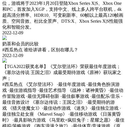
位，游戏将于2023年1月20日登陆Xbox Series X|S、Xbox One
和PC，首发加入XGP，支持中文、线上多人跨平台联机，4k
超高清分辨率、HDR10、可变刷新率、60帧以上最高120帧画
质、空间音效、杜比全景声、DTS:X、Xbox Series X|S性能强
化和智能分发。
2022-12-09
奶茶和会员的比较
#西瓜热点
谁给讲讲看，区别在哪儿？
2022-12-09
【TGA2022获奖名单】《艾尔登法环》荣获最佳年度游戏；
《塞尔达传说 王国之泪》成最受期待游戏《原神》获玩家之
声；
#西瓜热点
《艾尔登法环》 ·最佳年度游戏 ·最佳角色扮演游
戏 ·最佳游戏指导 ·最佳艺术指导 《战神：诸神黄昏》·最佳动
作冒险游戏 ·最佳无障碍创新 ·最佳叙事游戏 ·最佳配乐/音乐 ·
最佳音效设计 《塞尔达传说：王国之泪》 ·最受期待的游
戏 《猎天使魔女3》·最佳动作游戏 《迷失》·最佳独立游戏 ·
最佳独立处女座 《Marvel Snap》 ·最佳移动游戏 《日落黄昏
时》 ·最具影响力游戏 《马里欧+疯狂兔子：星耀之愿》 ·最佳
模拟/策略游戏 《跑车浪漫之旅7》 ·最佳体育/竞速游戏 《原