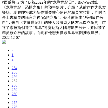
#西瓜热点
为了庆祝2022年的“龙腾世纪日”，BioWare放出
《龙腾世纪：恐惧之狼》的预告短片，介绍了从前作作为队友
登场、现在即将成为新作重要核心角色的精灵索拉斯，同时也
是上古精灵的谎言之神“恐惧之狼”。短片依旧由“系列最佳旁
白”，来自《龙腾世纪2》的矮人吟游诗人队友瓦瑞克负责，讲
述了索拉斯创造了“幽幕”将赛达斯大陆与影界分开，并囚禁了
精灵族众神的故事，而现在他想要撕毁幽幕试图摧毁世界。
2022-12-07
‹
1
2
...
254
255
256
257
258
259
260
...
275
276