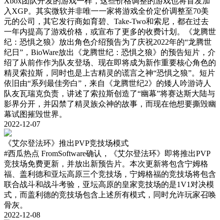
Xbox团队开发的游戏一样，这些价格调整的游戏也将首发加
入XGP。其实微软并非唯一一家将游戏全价定价调整至70美
元的公司，其它发行商如育碧、Take-Two和索尼，都在过去
一年内提高了游戏价格，或宣布了更多的收费计划。《龙腾世
纪：恐惧之狼》放出角色介绍预告为了庆祝2022年的“龙腾世
纪日”，BioWare放出《龙腾世纪：恐惧之狼》的预告短片，介
绍了从前作作为队友登场、现在即将成为新作重要核心角色的
精灵索拉斯，同时也是上古精灵的谎言之神“恐惧之狼”。短片
依旧由“系列最佳旁白”，来自《龙腾世纪2》的矮人吟游诗人
队友瓦瑞克负责，讲述了索拉斯创造了“幽幕”将赛达斯大陆与
影界分开，并囚禁了精灵族众神的故事，而现在他想要撕毁幽
幕试图摧毁世界。
2022-12-07
《艾尔登法环》推出PVP竞技场模式
#西瓜热点
FromSoftware确认，《艾尔登法环》即将推出PVP
竞技场免费更新，并放出新预告片。本次更新将包含宁姆格
福、盖利德和亚坛高原三个竞技场，宁姆格福的竞技场将包含
联合战斗和战斗考验，亚坛高原的皇家竞技场的是1V1对决模
式，而盖利德的竞技场包含上述所有模式，同时允许玩家召唤
骨灰。
2022-12-08