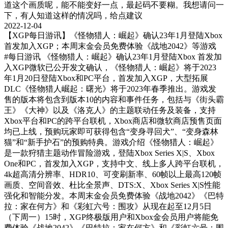
道这个画质呢，能不能变好一点，最起码不要糊。我想请问一
下，有人知道这样的情况吗，给点建议
2022-12-04
【XGP每日游讯】《怪物猎人：崛起》确认23年1月登陆Xbox
首发加入XGP；本周末金会员免费体验《战地2042》等游戏
#每日游讯
《怪物猎人：崛起》确认23年1月登陆Xbox 首发加
入XGP微软已公开发文确认，《怪物猎人：崛起》将于2023
年1月20日登陆Xbox和PC平台，首发加入XGP，大型拓展
DLC《怪物猎人崛起：曙光》将于2023年春季推出。游戏发
售的版本将包含到版本10的内容和事件任务，包括与《街头霸
王》《大神》以及《洛克人》的主题联动任务及装备，支持
Xbox平台和PC的跨平台联机，Xbox商店和微软商店预售页面
均已上线，预购玩家即可获得包含“变身寻回犬”、“变身森林
猫”和“新手护石”的预购特典。游戏介绍《怪物猎人：崛起》
是一款狩猎主题动作冒险游戏，登陆Xbox Series X|S、Xbox
One和PC，首发加入XGP，支持中文、线上多人跨平台联机，
4k超高清分辨率、HDR10、可变刷新率、60帧以上最高120帧
画质、空间音效、杜比全景声、DTS:X、Xbox Series X|S性能
强化和智能分发。本周末金会员免费体验《战地2042》《巴特
拉：家在何方》和《彩虹六号：围攻》从现在起至12月5日
（下周一）15时，XGP终极版用户和Xbox金会员用户将能免
费体验《战地2042》《巴特拉：家在何方》和《彩虹六号：围