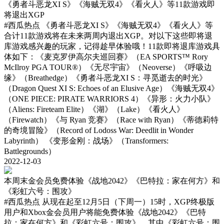
《勇者斗恶龙XI S》《海贼无双4》《看火人》等11款游戏即
将退出XGP
#西瓜热点
《勇者斗恶龙XI S》《海贼无双4》《看火人》等
合计11款游戏将在未来两周内退出XGP。对以下这些即将退
库游戏感兴趣的玩家，记得趁早体验哦！11款即将退库游戏具
体如下：《麦克罗伊高尔夫巡回赛》（EA SPORTS™ Rory
McIlroy PGA TOUR®）《无尽宇宙》（Neoverse）《呼吸边
缘》（Breathedge）《勇者斗恶龙XI S：寻觅逝去的时光》
（Dragon Quest XI S: Echoes of an Elusive Age）《海贼无双4》
（ONE PIECE: PIRATE WARRIORS 4）《异形：火力小队》
（Aliens: Fireteam Elite）《湖》（Lake）《看火人》
（Firewatch）《与 Ryan 竞赛》（Race with Ryan）《蒂德莉特
的奇境冒险》（Record of Lodoss War: Deedlit in Wonder
Labyrinth） 《变形金刚：战场》（Transformers:
Battlegrounds）
2022-12-03
本周末金会员免费体验《战地2042》《巴特拉：家在何方》和
《彩虹六号：围攻》
#西瓜热点
从现在起至12月5日（下周一）15时，XGP终极版
用户和Xbox金会员用户将能免费体验《战地2042》《巴特
拉：家在何方》和《彩虹六号：围攻》，其中《彩虹六号：围