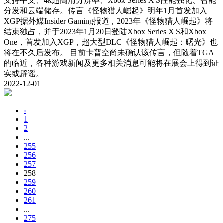
支持中文、4k超高清分辨率、Xbox Series X|S性能强化、智能
分发和云端储存。传言《怪物猎人崛起》明年1月首发加入
XGP据外媒Insider Gaming报道，2023年《怪物猎人崛起》将
结束独占，并于2023年1月20日登陆Xbox Series X|S和Xbox
One，首发加入XGP，超大型DLC《怪物猎人崛起：曙光》也
将在不久后发布。 目前卡普空尚未确认该传言，但随着TGA
的临近，各种游戏新闻及更多相关消息可能将在展会上得到证
实或辟谣。
2022-12-01
‹
1
2
...
255
256
257
258
259
260
261
...
275