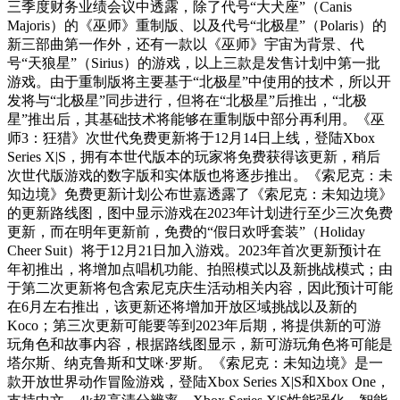
三季度财务业绩会议中透露，除了代号“大犬座”（Canis
Majoris）的《巫师》重制版、以及代号“北极星”（Polaris）的
新三部曲第一作外，还有一款以《巫师》宇宙为背景、代
号“天狼星”（Sirius）的游戏，以上三款是发售计划中第一批
游戏。由于重制版将主要基于“北极星”中使用的技术，所以开
发将与“北极星”同步进行，但将在“北极星”后推出，“北极
星”推出后，其基础技术将能够在重制版中部分再利用。《巫
师3：狂猎》次世代免费更新将于12月14日上线，登陆Xbox
Series X|S，拥有本世代版本的玩家将免费获得该更新，稍后
次世代版游戏的数字版和实体版也将逐步推出。《索尼克：未
知边境》免费更新计划公布世嘉透露了《索尼克：未知边境》
的更新路线图，图中显示游戏在2023年计划进行至少三次免费
更新，而在明年更新前，免费的“假日欢呼套装”（Holiday
Cheer Suit）将于12月21日加入游戏。2023年首次更新预计在
年初推出，将增加点唱机功能、拍照模式以及新挑战模式；由
于第二次更新将包含索尼克庆生活动相关内容，因此预计可能
在6月左右推出，该更新还将增加开放区域挑战以及新的
Koco；第三次更新可能要等到2023年后期，将提供新的可游
玩角色和故事内容，根据路线图显示，新可游玩角色将可能是
塔尔斯、纳克鲁斯和艾咪·罗斯。《索尼克：未知边境》是一
款开放世界动作冒险游戏，登陆Xbox Series X|S和Xbox One，