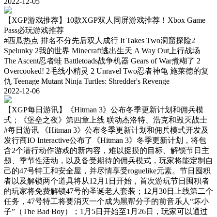
2022-12-05
【XGP游戏推荐】10款XGP双人同屏游戏推荐！Xbox Game
Pass必玩游戏推荐
#西瓜热点
排名不分先后双人成行 It Takes Two洞窟探险2
Spelunky 2我的世界 Minecraft逃出生天 A Way Out上行战场
The Ascent忍者蛙 Battletoads战争机器 Gears of War煮糊了 2
Overcooked! 2毛线小精灵 2 Unravel Two忍者神龟 施莱德的复
仇 Teenage Mutant Ninja Turtles: Shredder's Revenge
2022-12-06
【XGP每日游讯】《Hitman 3》公布冬季更新计划和佣兵模
式；《堡垒之夜》第四章上线 联动杰洛特、浩克和毁灭战士
#每日游讯
《Hitman 3》公布冬季更新计划和佣兵模式开发及
发行商IO Interactive公布了《Hitman 3》冬季更新计划，将包
含2个潜行动作游戏的新内容，难以捉摸的目标、解锁节日主
题、季节性活动，以及备受期待的佣兵模式，玩家将能定制自
己的47号特工和安全屋，并尽情享受roguelike元素。节日囤积
者以及解锁两个道具将从12月1日开始，首次游玩节日囤积者
的玩家将免费解锁47号的圣诞老人套装；12月30日上线第二个
任务，47号特工将要消灭一个成为黑帮分子的前音乐人“坏小
子”（The Bad Boy）；1月5日开始至1月26日，玩家可以通过