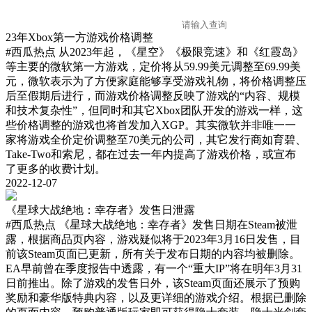
23年Xbox第一方游戏价格调整
#西瓜热点
从2023年起，《星空》《极限竞速》和《红霞岛》
等主要的微软第一方游戏，定价将从59.99美元调整至69.99美
元，微软表示为了方便家庭能够享受游戏礼物，将价格调整压
后至假期后进行，而游戏价格调整反映了游戏的“内容、规模
和技术复杂性”，但同时和其它Xbox团队开发的游戏一样，这
些价格调整的游戏也将首发加入XGP。其实微软并非唯一一
家将游戏全价定价调整至70美元的公司，其它发行商如育碧、
Take-Two和索尼，都在过去一年内提高了游戏价格，或宣布
了更多的收费计划。
2022-12-07
《星球大战绝地：幸存者》发售日泄露
#西瓜热点
《星球大战绝地：幸存者》发售日期在Steam被泄
露，根据商品页内容，游戏疑似将于2023年3月16日发售，目
前该Steam页面已更新，所有关于发布日期的内容均被删除。
EA早前曾在季度报告中透露，有一个“重大IP”将在明年3月31
日前推出。除了游戏的发售日外，该Steam页面还展示了预购
奖励和豪华版特典内容，以及更详细的游戏介绍。根据已删除