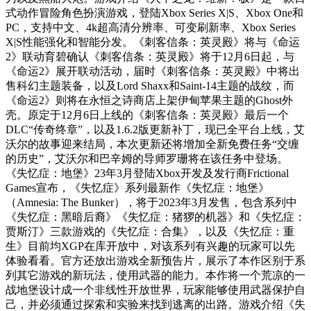
式动作冒险角色扮演游戏，登陆Xbox Series X|S、Xbox One和
PC，支持中文、4k超高清分辨率、可变刷新率、Xbox Series
X|S性能强化和智能分发。《刺客信条：英灵殿》将与《命运
2》联动育碧确认《刺客信条：英灵殿》将于12月6日起，与
《命运2》展开联动活动，届时《刺客信条：英灵殿》中将出
售科幻主题装备，以及Lord Shaxx和Saint-14主题的战纹，而
《命运2》则将在永恒之诗商店上架伊甸苹果主题的Ghost外
壳。原定于12月6日上线的《刺客信条：英灵殿》最后一个
DLC“传奇终章”，以及1.6.2版更新补丁，现已全平台上线，艾
沃尔的故事迎来结局，本次更新还将增加全新免费任务“交缠
的历史”，艾沃尔和巴辛姆的导师罗珊将在该任务中登场。
《失忆症：地堡》23年3月登陆Xbox开发及发行商Frictional
Games宣布，《失忆症》系列最新作《失忆症：地堡》
（Amnesia: The Bunker），将于2023年3月发售，包含系列中
《失忆症：黑暗后裔》《失忆症：猪猡的机器》和《失忆症：
贾斯汀》三款游戏的《失忆症：合集》，以及《失忆症：重
生》目前均XGP在库开放中，对该系列有兴趣的玩家可以先
体验看看。官方还放出游戏全新预告片，展示了本作区别于系
列其它游戏的新玩法，使用武器的能力。本作将一个荒凉的一
战地堡设计成一个非线性开放世界，玩家能够使用武器保护自
己，并必须通过探索和实验来找到逃离的出路。游戏介绍《失