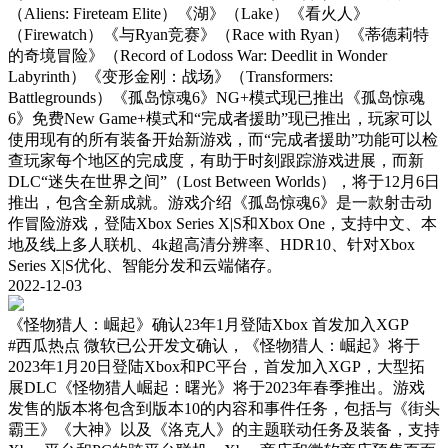
（Aliens: Fireteam Elite）《湖》（Lake）《看火人》
（Firewatch）《与Ryan竞赛》（Race with Ryan）《蒂德莉特
的奇境冒险》（Record of Lodoss War: Deedlit in Wonder
Labyrinth）《变形金刚：战场》（Transformers:
Battlegrounds）《孤岛惊魂6》NG+模式现已推出《孤岛惊魂
6》免费New Game+模式和“完成者援助”现已推出，玩家可以
使用现有的所有装备开始新游戏，而“完成者援助”功能可以检
查玩家每个地区的完成度，有助于时刻跟踪游戏进展，而新
DLC“迷失在世界之间”（Lost Between Worlds），将于12月6日
推出，包含全新成就。游戏介绍《孤岛惊魂6》是一款射击动
作冒险游戏，登陆Xbox Series X|S和Xbox One，支持中文、本
地及线上多人联机、4k超高清分辨率、HDR10、针对Xbox
Series X|S优化、智能分发和云端储存。
2022-12-03
《怪物猎人：崛起》确认23年1月登陆Xbox 首发加入XGP
#西瓜热点
微软已公开发文确认，《怪物猎人：崛起》将于
2023年1月20日登陆Xbox和PC平台，首发加入XGP，大型拓
展DLC《怪物猎人崛起：曙光》将于2023年春季推出。游戏
发售的版本将包含到版本10的内容和事件任务，包括与《街头
霸王》《大神》以及《洛克人》的主题联动任务及装备，支持