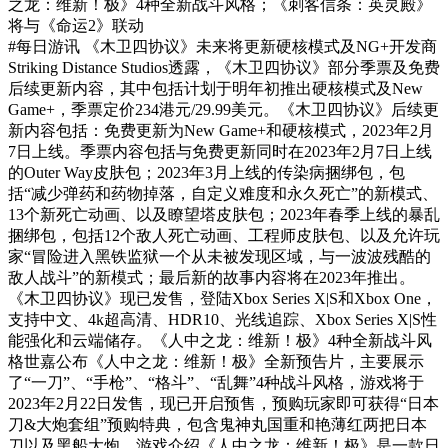
之龙：维新！极》4种全新战斗风格；《刺客信条：英灵殿》
将与《命运2》联动
#每日游讯
《木卫四协议》未来将更新硬核模式及NG+开发商
Striking Distance Studios透露，《木卫四协议》部分季票及免费
后续更新内容，其中包括计划于明年初推出硬核模式及New
Game+，季票定价234港元/29.99美元。《木卫四协议》后续更
新内容包括：免费更新为New Game+和硬核模式，2023年2月
7日上线。季票内容包括与免费更新同时在2023年2月7日上线
的Outer Way皮肤包；2023年3月上线的传染病捆绑包，包
括“减少弹药和药物掉落，自定义难度和永久死亡”的新模式、
13个新死亡动画、以及瞭望塔皮肤包；2023年春季上线的暴乱
捆绑包，包括12个敌人死亡动画、工程师皮肤包、以及允许玩
家“冒险进入黑铁监狱一个从未被发现区域，与一波波残酷的
敌人战斗”的新模式；最后新的故事内容将在2023年推出。
《木卫四协议》现已发售，登陆Xbox Series X|S和Xbox One，
支持中文、4k超高清、HDR10、光线追踪、Xbox Series X|S性
能强化和云端储存。《人中之龙：维新！极》4种全新战斗风
格世嘉公布《人中之龙：维新！极》全新预告片，主要展示
了“一刀”、“手枪”、“格斗”、“乱舞”4种战斗风格，游戏将于
2023年2月22日发售，现已开启预售，预购玩家即可获得“日本
刀&大炮套组”预购特典，包含鬼神丸国重和艳薄红两把日本
刀以及黑船大炮。游戏介绍《人中之龙：维新！极》是一款日