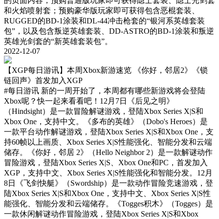
的页面内容，预购普通版玩家即可获得隐士套装、隐士光剑套
和火焰喷射套；预购豪华版玩家即可获得包含恶棍套装、
RUGGED的BD-1涂装和DL-44冲击枪套的“银河系英雄套装
包”，以及包含叛逆英雄套装、DD-ASTRO的BD-1涂装和叛逆
英雄光剑套的“新英雄套装包”。
2022-12-07
【XGP每日游讯】本周Xbox新游速览 《你好，邻居2》《锁
链回声》首发加入XGP
#每日游讯
新的一周开始了，本周都有哪些新游戏将会登陆
Xbox呢？快一起来看看吧！12月7日《后见之明》
（Hindsight）是一款冒险解谜游戏，登陆Xbox Series X|S和
Xbox One，支持中文。《多布的英雄》（Dobo's Heroes）是
一款平台动作解谜游戏，登陆Xbox Series X|S和Xbox One，支
持60帧以上画质、Xbox Series X|S性能强化、智能分发和云端
储存。《你好，邻居 2》（Hello Neighbor 2）是一款解谜动作
冒险游戏，登陆Xbox Series X|S、Xbox One和PC，首发加入
XGP，支持中文、Xbox Series X|S性能强化和智能分发。12月
8日《飞剑快艇》（Swordship）是一款动作冒险竞速游戏，登
陆Xbox Series X|S和Xbox One，支持中文、Xbox Series X|S性
能强化、智能分发和云端储存。《Togges积木》（Togges）是
一款休闲解谜动作冒险游戏，登陆Xbox Series X|S和Xbox