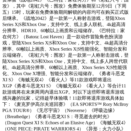
攻》，其中《彩虹六号：围攻》免费体验期至12月9日（下周
五）15时，玩家在免费体验期间解锁的内容均可在购买正式版
后继承。《战地2042》是一款第一人称射击游戏，登陆Xbox
Series X|S和Xbox One，支持中文、线上多人联机、4k超高清
分辨率、HDR10、60帧以上画质和云端储存。《巴特拉：家
在何方》（Batora: Lost Haven）是一款动作冒险角色扮演游
戏，登陆Xbox Series X|S和Xbox One，支持中文、4k超高清分
辨率、60帧以上画质、Xbox Series X|S性能强化、智能分发和
云端储存。《彩虹六号：围攻》是一款第一人称射击游戏，登
陆Xbox Series X|S和Xbox One，支持中文、线上多人跨世代联
机、4k超高清分辨率、60帧以上画质、Xbox Series X|S性能强
化、Xbox One X增强、智能分发和云端储存。《勇者斗恶龙
XI S》《海贼无双4》《看火人》等11款游戏即将退出
XGP《勇者斗恶龙XI S》《海贼无双4》《看火人》等合计11
款游戏将在未来两周内退出XGP。对以下这些即将退库游戏
感兴趣的玩家，记得趁早体验哦！11款即将退库游戏具体如
下：《麦克罗伊高尔夫巡回赛》（EA SPORTS™ Rory McIlroy
PGA TOUR®）《无尽宇宙》（Neoverse）《呼吸边缘》
（Breathedge）《勇者斗恶龙XI S：寻觅逝去的时光》
（Dragon Quest XI S: Echoes of an Elusive Age）《海贼无双4》
（ONE PIECE: PIRATE WARRIORS 4）《异形：火力小队》