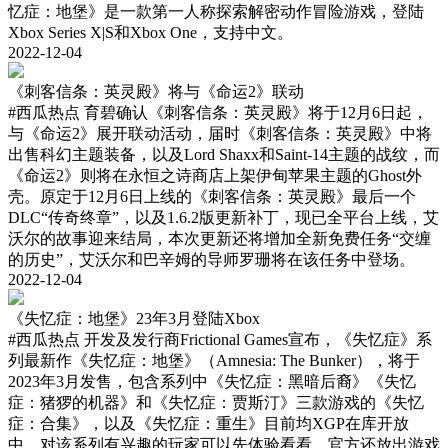
忆症：地堡》是一款第一人称探索解密动作冒险游戏，登陆
Xbox Series X|S和Xbox One，支持中文。
2022-12-04
《刺客信条：英灵殿》将与《命运2》联动
#西瓜热点
育碧确认《刺客信条：英灵殿》将于12月6日起，
与《命运2》展开联动活动，届时《刺客信条：英灵殿》中将
出售科幻主题装备，以及Lord Shaxx和Saint-14主题的战纹，而
《命运2》则将在永恒之诗商店上架伊甸苹果主题的Ghost外
壳。原定于12月6日上线的《刺客信条：英灵殿》最后一个
DLC“传奇终章”，以及1.6.2版更新补丁，现已全平台上线，艾
沃尔的故事迎来结局，本次更新还将增加全新免费任务“交缠
的历史”，艾沃尔和巴辛姆的导师罗珊将在该任务中登场。
2022-12-04
《失忆症：地堡》23年3月登陆Xbox
#西瓜热点
开发及发行商Frictional Games宣布，《失忆症》系
列最新作《失忆症：地堡》（Amnesia: The Bunker），将于
2023年3月发售，包含系列中《失忆症：黑暗后裔》《失忆
症：猪猡的机器》和《失忆症：贾斯汀》三款游戏的《失忆
症：合集》，以及《失忆症：重生》目前均XGP在库开放
中，对该系列有兴趣的玩家可以先体验看看。官方还放出游戏