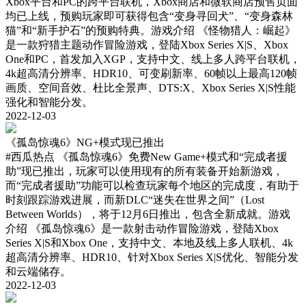
Xbox平台和PC的跨平台联机，Xbox商店和微软商店预售页面
均已上线，预购玩家即可获得包含“变身寻回犬”、“变身森林
猫”和“新手护石”的预购特典。游戏介绍 《怪物猎人：崛起》
是一款狩猎主题动作冒险游戏，登陆Xbox Series X|S、Xbox
One和PC，首发加入XGP，支持中文、线上多人跨平台联机，
4k超高清分辨率、HDR10、可变刷新率、60帧以上最高120帧
画质、空间音效、杜比全景声、DTS:X、Xbox Series X|S性能
强化和智能分发。
2022-12-03
《孤岛惊魂6》NG+模式现已推出
#西瓜热点
《孤岛惊魂6》免费New Game+模式和“完成者援
助”现已推出，玩家可以使用现有的所有装备开始新游戏，
而“完成者援助”功能可以检查玩家每个地区的完成度，有助于
时刻跟踪游戏进展，而新DLC“迷失在世界之间”（Lost
Between Worlds），将于12月6日推出，包含全新成就。游戏
介绍 《孤岛惊魂6》是一款射击动作冒险游戏，登陆Xbox
Series X|S和Xbox One，支持中文、本地及线上多人联机、4k
超高清分辨率、HDR10、针对Xbox Series X|S优化、智能分发
和云端储存。
2022-12-03