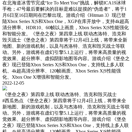
在北海道冰雪节完成“Ice To Meet You”挑战，解锁ICA19冰球
手枪；47号最后要解决的目标是难以捉摸的“伪造者”，将于1
月6日至16日期间在巴黎出现。游戏介绍《Hitman 3》现已登
陆Xbox Series X|S和Xbox One，XGP在库开放中，支持4k超高
清分辨率、HDR10、60帧以上画质，Xbox Series X|S性能强化
和智能分发。《堡垒之夜》第四章上线 联动杰洛特、浩克和
毁灭战士《堡垒之夜》第四章将于12月4日上线，将带来全新
地图、新的游戏机制，以及与杰洛特、浩克和毁灭战士等联
动。另外，游戏将在虚幻引擎5.1上运行，将带来高质量的视
觉效果、超分辨率、虚拟阴影地图等内容。游戏介绍《堡垒之
夜》现已登陆Xbox Series X|S和Xbox One，支持线上多人联
机、4k超高清分辨率、120帧画质、Xbox Series X|S性能强
化、Xbox One X增强和智能分发。
2022-12-05
《堡垒之夜》第四章上线 联动杰洛特、浩克和毁灭战士
#西瓜热点
《堡垒之夜》第四章将于12月4日上线，将带来全
新地图、新的游戏机制，以及与杰洛特、浩克和毁灭战士等联
动。另外，游戏将在虚幻引擎5.1上运行，将带来高质量的视
觉效果、超分辨率、虚拟阴影地图等内容。游戏介绍 《堡垒
之夜》现已登陆Xbox Series X|S和Xbox One，支持线上多人联
机、4k超高清分辨率、120帧画质、Xbox Series X|S性能强