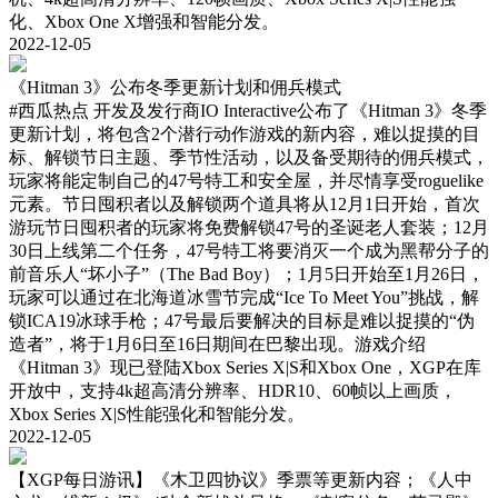
化、Xbox One X增强和智能分发。
2022-12-05
《Hitman 3》公布冬季更新计划和佣兵模式
#西瓜热点
开发及发行商IO Interactive公布了《Hitman 3》冬季
更新计划，将包含2个潜行动作游戏的新内容，难以捉摸的目
标、解锁节日主题、季节性活动，以及备受期待的佣兵模式，
玩家将能定制自己的47号特工和安全屋，并尽情享受roguelike
元素。节日囤积者以及解锁两个道具将从12月1日开始，首次
游玩节日囤积者的玩家将免费解锁47号的圣诞老人套装；12月
30日上线第二个任务，47号特工将要消灭一个成为黑帮分子的
前音乐人“坏小子”（The Bad Boy）；1月5日开始至1月26日，
玩家可以通过在北海道冰雪节完成“Ice To Meet You”挑战，解
锁ICA19冰球手枪；47号最后要解决的目标是难以捉摸的“伪
造者”，将于1月6日至16日期间在巴黎出现。游戏介绍
《Hitman 3》现已登陆Xbox Series X|S和Xbox One，XGP在库
开放中，支持4k超高清分辨率、HDR10、60帧以上画质，
Xbox Series X|S性能强化和智能分发。
2022-12-05
【XGP每日游讯】《木卫四协议》季票等更新内容；《人中