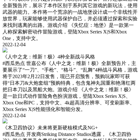
全新预告片，展示了本作区别于系列其它游戏的新玩法，使用
武器的能力。本作将一个荒凉的一战地堡设计成一个非线性开
放世界，玩家能够使用武器保护自己，并必须通过探索和实验
来找到逃离的出路。游戏介绍 《失忆症：地堡》是一款第一
人称探索解密动作冒险游戏，登陆Xbox Series X|S和Xbox
One，支持中文。
2022-12-04
《人中之龙：维新！极》4种全新战斗风格
#西瓜热点
世嘉公布《人中之龙：维新！极》全新预告片，主
要展示了“一刀”、“手枪”、“格斗”、“乱舞”4种战斗风格，游戏
将于2023年2月22日发售，现已开启预售，预购玩家即可获
得“日本刀&大炮套组”预购特典，包含鬼神丸国重和艳薄红两
把日本刀以及黑船大炮。游戏介绍 《人中之龙：维新！极》
是一款日式动作冒险角色扮演游戏，登陆Xbox Series X|S、
Xbox One和PC，支持中文、4k超高清分辨率、可变刷新率、
Xbox Series X|S性能强化和智能分发。
2022-12-04
《木卫四协议》未来将更新硬核模式及NG+
#西瓜热点
开发商Striking Distance Studios透露，《木卫四协