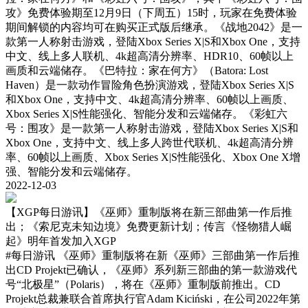
攻》免费体验期至12月9日（下周五）15时，玩家在免费体验
期间解锁的内容均可在购买正式版后继承。《战地2042》是一
款第一人称射击游戏，登陆Xbox Series X|S和Xbox One，支持
中文、线上多人联机、4k超高清分辨率、HDR10、60帧以上
画质和云端储存。《巴特拉：家在何方》（Batora: Lost
Haven）是一款动作冒险角色扮演游戏，登陆Xbox Series X|S
和Xbox One，支持中文、4k超高清分辨率、60帧以上画质、
Xbox Series X|S性能强化、智能分发和云端储存。《彩虹六
号：围攻》是一款第一人称射击游戏，登陆Xbox Series X|S和
Xbox One，支持中文、线上多人跨世代联机、4k超高清分辨
率、60帧以上画质、Xbox Series X|S性能强化、Xbox One X增
强、智能分发和云端储存。
2022-12-03
【XGP每日游讯】《巫师》重制版将在新三部曲第一作后推
出；《索尼克未知边境》免费更新计划；传言《怪物猎人崛
起》明年首发加入XGP
#每日游讯
《巫师》重制版将在新《巫师》三部曲第一作后推
出CD Projekt已确认，《巫师》系列新三部曲的第一款游戏代
号“北极星”（Polaris），将在《巫师》重制版前推出。CD
Projekt总裁兼联合首席执行官Adam Kiciński，在公司2022年第