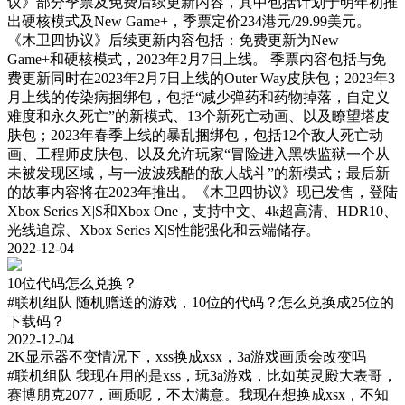
议》部分季票及免费后续更新内容，其中包括计划于明年初推
出硬核模式及New Game+，季票定价234港元/29.99美元。
《木卫四协议》后续更新内容包括：免费更新为New
Game+和硬核模式，2023年2月7日上线。 季票内容包括与免
费更新同时在2023年2月7日上线的Outer Way皮肤包；2023年3
月上线的传染病捆绑包，包括“减少弹药和药物掉落，自定义
难度和永久死亡”的新模式、13个新死亡动画、以及瞭望塔皮
肤包；2023年春季上线的暴乱捆绑包，包括12个敌人死亡动
画、工程师皮肤包、以及允许玩家“冒险进入黑铁监狱一个从
未被发现区域，与一波波残酷的敌人战斗”的新模式；最后新
的故事内容将在2023年推出。《木卫四协议》现已发售，登陆
Xbox Series X|S和Xbox One，支持中文、4k超高清、HDR10、
光线追踪、Xbox Series X|S性能强化和云端储存。
2022-12-04
10位代码怎么兑换？
#联机组队
随机赠送的游戏，10位的代码？怎么兑换成25位的
下载码？
2022-12-04
2K显示器不变情况下，xss换成xsx，3a游戏画质会改变吗
#联机组队
我现在用的是xss，玩3a游戏，比如英灵殿大表哥，
赛博朋克2077，画质呢，不太满意。我现在想换成xsx，不知