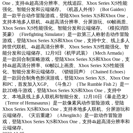
One，支持4k超高清分辨率、光线追踪、Xbox Series X|S性能
强化、智能分发和云端储存。《机器人外传》（Bot Gaiden）
是一款平台动作冒险游戏，登陆Xbox Series X|S和Xbox One，
支持本地多人联机、4k超高清分辨率、分屏游玩、60帧画质、
Xbox Series X|S性能强化、智能分发和云端储存。《模拟消防
英豪》（Firefighting Simulator）是一款第三人称射击动作冒险
游戏，登陆Xbox Series X|S和Xbox One，支持中文、线上多人
跨世代联机、4k超高清分辨率、Xbox Series X|S性能强化、智
能分发和云端储存。12月9日《机甲武装》（Mech Armada）
是一款回合制策略游戏，登陆Xbox Series X|S和Xbox One，支
持4k超高清分辨率、60帧以上画质、Xbox Series X|S性能强
化、智能分发和云端储存。《锁链回声》（Chained Echoes）
是一款回合制角色扮演游戏，登陆Xbox Series X|S、Xbox One
和PC，首发加入XGP。 《斗鱼2》（The Rumble Fish 2）是一
款2D格斗游戏，登陆Xbox Series X|S和Xbox One，支持中
文、本地及线上多人联机和智能分发。12月10日《暴走恐龙》
（Terror of Hemasaurus）是一款像素风动作冒险游戏，登陆
Xbox Series X|S和Xbox One，支持本地多人联机、分屏游玩和
云端储存。《灾后重建》（Afterglitch）是一款动作冒险游
戏，登陆Xbox Series X|S和Xbox One，支持4k超高清分辨率和
云端储存。